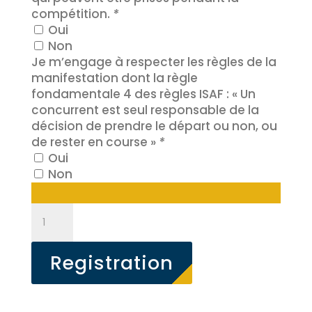
compétition.
*
Oui
Non
Je m’engage à respecter les règles de la
manifestation dont la règle
fondamentale 4 des règles ISAF : « Un
concurrent est seul responsable de la
décision de prendre le départ ou non, ou
de rester en course »
*
Oui
Non
quantité
de
Finale
Optimist
Registration
département
du
Var