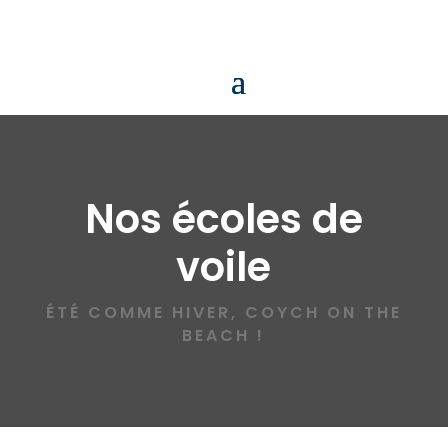
Nos écoles de
voile
ÉTÉ COMME HIVER, COYCH ON THE
BEACH !