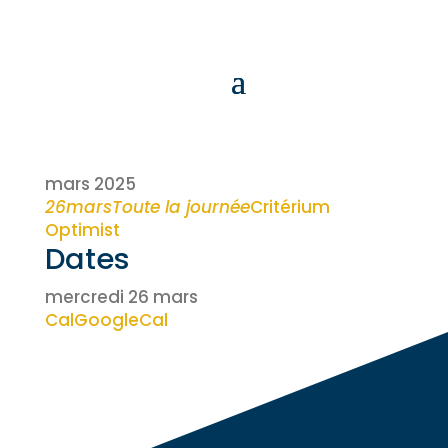
mars 2025
26
mars
Toute la journée
Critérium
Optimist
Dates
mercredi 26 mars
Cal
GoogleCal